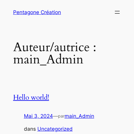
Aller
Pentagone Création
au
contenu
Auteur/autrice :
main_Admin
Hello world!
Mai 3, 2024
—
main_Admin
par
dans
Uncategorized